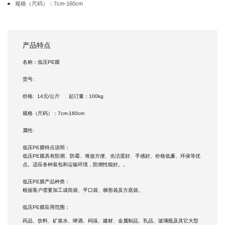
规格（尺码）：7cm-160cm
产品特点
名称：低压PE膜
货号:
价格: 14元/公斤 起订量：100kg
规格（尺码）：7cm-160cm
属性:
低压PE膜特点说明：
低压PE膜具有防潮、防霉、堆放方便、光洁度好、手感好、价格低廉、环保等优
点。适应各种装包和运输环境，防潮性能好。。
低压PE膜产品种类：
根据客户需要加工成筒袋、平口袋、梯形袋及方底袋。
低压PE膜应用范围：
药品、饮料、矿泉水、啤酒、码垛、建材、金属制品、乳品、玻璃瓶及其它大型